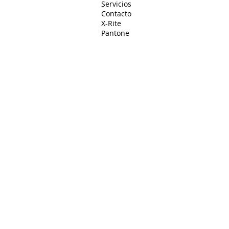
Servicios
Contacto
X-Rite
Pantone
Regístrate a nuestro Newsletter
+52 (55) 7467-0919
info@
asc-
colorconsulting.com
© 2026
Asesores y Soluciones en Color, S. de R.L. de
C.V. Todos los derechos reservados.
Distribuidor Autorizado X-Rite Pantone en México.
Aviso de Privacidad
|
Forma parte de nuestro equipo