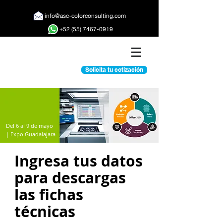
info@
asc-colorconsulting.com
+52 (55) 7467-0919
Solicita tu cotización
Del 6 al 9 de mayo
| Expo Guadalajara
Ingresa tus datos
para descargas
las fichas
técnicas