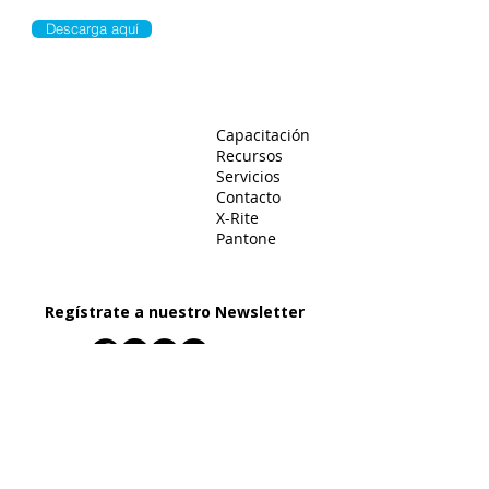
Descarga aquí
Capacitación
Recursos
Servicios
Contacto
X-Rite
Pantone
Regístrate a nuestro Newsletter
+52 (55) 7467-0919
info@
asc-