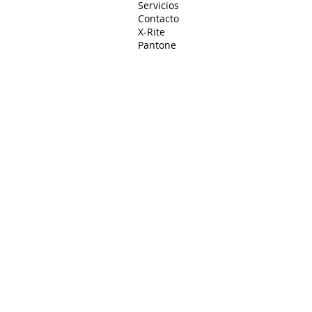
Servicios
Contacto
X-Rite
Pantone
Regístrate a nuestro Newsletter
+52 (55) 7467-0919
info@
asc-
colorconsulting.com
© 2026
Asesores y Soluciones en Color, S. de R.L. de
C.V. Todos los derechos reservados.
Distribuidor Autorizado X-Rite Pantone en México.
Aviso de Privacidad
|
Forma parte de nuestro equipo