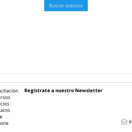
Buscar eventos
Regístrate a nuestro Newsletter
citación
rsos
icios
acto
te
i
tone