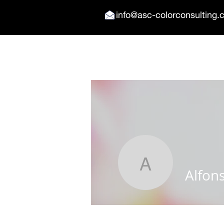
info@
asc-colorconsulting
Alfonso 
Alfon