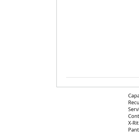
Capa
Recu
Serv
Cont
X-Ri
Pan