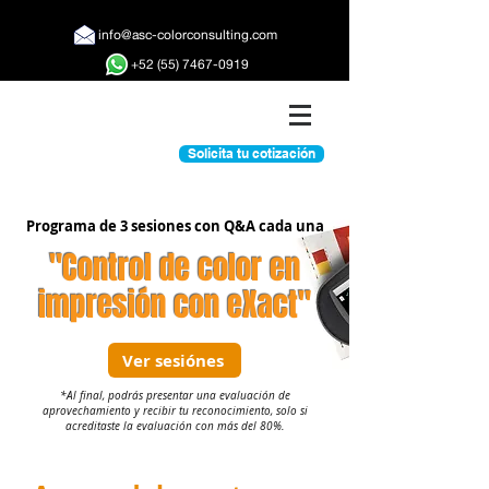
info@
asc-colorconsulting.com
+52 (55) 7467-0919
Solicita tu cotización
Programa de 3 sesiones con Q&A cada una
"Control de color en
impresión con eXact"
Ver sesiónes
*Al final, podrás presentar una evaluación de
aprovechamiento y recibir tu reconocimiento, solo si
acreditaste la evaluación con más del 80%.