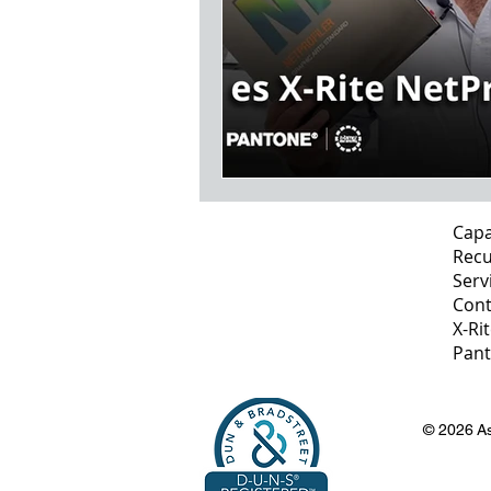
Capa
Recu
Serv
Cont
X-Ri
Pan
© 2026
As