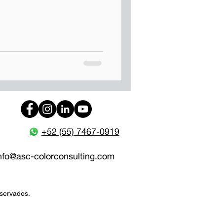
+52 (55) 7467-0919
nfo@
asc-colorconsulting.com
eservados.