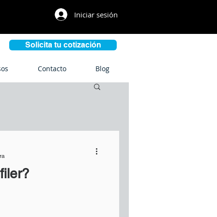
Iniciar sesión
Solicita tu cotización
sos
Contacto
Blog
ra
iler?